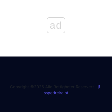
ad
Copyright ©2026 Alle Rettigheter Reservert |
jf-
sspedreira.pt