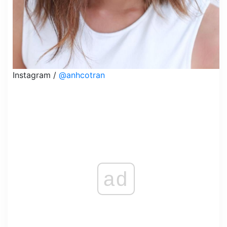
Instagram /
@anhcotran
ad