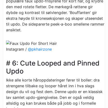
populære faux updo-frisyrene for kort hår, og krydre
den med rotete fletter. De mørkegrå røttene gir
dybde og kontrast til sølvlengder. 'Bouffanten' gir
ekstra høyde til kroneseksjonen og skaper utseendet
til updo. De sideparerte peek-a-boo smellene rammer
ansiktet.
Instagram /
@pkhairzone
# 6: Cute Looped and Pinned
Updo
Ikke alle korte håroppdateringer fører til boller: dra
strengene tilbake og looper håret inn i hva slags
design du vil og fest dem. Denne updo er en klassisk
lav samlet updo-gjengivelse. Den er også veldig
allsidig og kan brukes både på jobb og i formelle