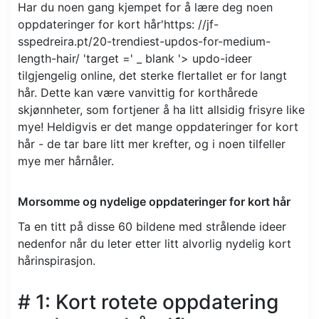
Har du noen gang kjempet for å lære deg noen
oppdateringer for kort hår'https: //
jf-
sspedreira.pt/20-trendiest-updos-for-medium-
length-hair
/ 'target =' _ blank '> updo-ideer
tilgjengelig online, det sterke flertallet er for langt
hår. Dette kan være vanvittig for korthårede
skjønnheter, som fortjener å ha litt allsidig frisyre like
mye! Heldigvis er det mange oppdateringer for kort
hår - de tar bare litt mer krefter, og i noen tilfeller
mye mer hårnåler.
Morsomme og nydelige oppdateringer for kort hår
Ta en titt på disse 60 bildene med strålende ideer
nedenfor når du leter etter litt alvorlig nydelig kort
hårinspirasjon.
# 1: Kort rotete oppdatering