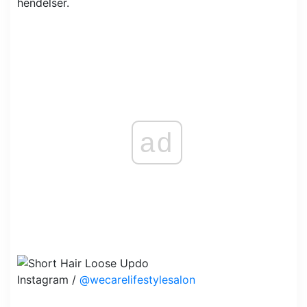
hendelser.
ad
Instagram /
@wecarelifestylesalon