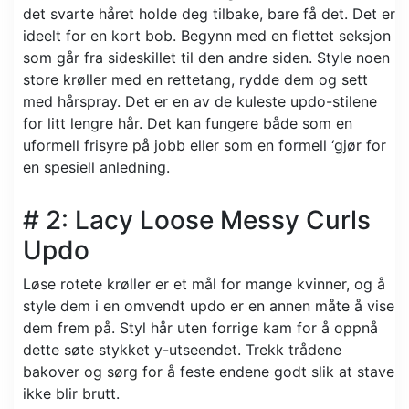
det svarte håret holde deg tilbake, bare få det. Det er
ideelt for en kort bob. Begynn med en flettet seksjon
som går fra sideskillet til den andre siden. Style noen
store krøller med en rettetang, rydde dem og sett
med hårspray. Det er en av de kuleste updo-stilene
for litt lengre hår. Det kan fungere både som en
uformell frisyre på jobb eller som en formell ‘gjør for
en spesiell anledning.
# 2: Lacy Loose Messy Curls
Updo
Løse rotete krøller er et mål for mange kvinner, og å
style dem i en omvendt updo er en annen måte å vise
dem frem på. Styl hår uten forrige kam for å oppnå
dette søte stykket y-utseendet. Trekk trådene
bakover og sørg for å feste endene godt slik at stave
ikke blir brutt.